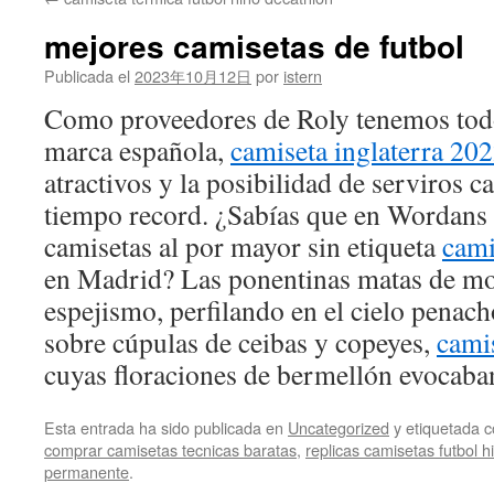
contenido
mejores camisetas de futbol
Publicada el
2023年10月12日
por
istern
Como proveedores de Roly tenemos todo
marca española,
camiseta inglaterra 20
atractivos y la posibilidad de serviros 
tiempo record. ¿Sabías que en Wordans
camisetas al por mayor sin etiqueta
cami
en Madrid? Las ponentinas matas de mo
espejismo, perfilando en el cielo penac
sobre cúpulas de ceibas y copeyes,
cami
cuyas floraciones de bermellón evocaba
Esta entrada ha sido publicada en
Uncategorized
y etiquetada
comprar camisetas tecnicas baratas
,
replicas camisetas futbol h
permanente
.