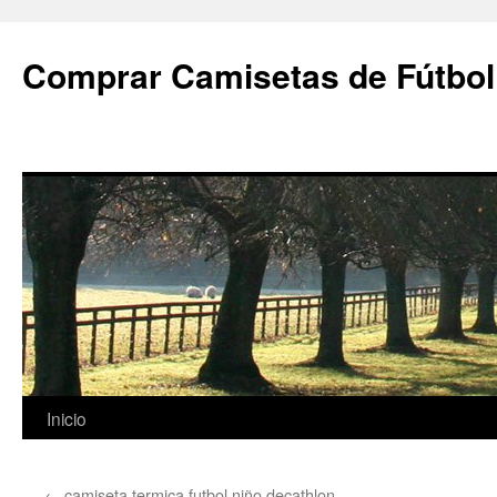
Comprar Camisetas de Fútbol
Saltar
Inicio
al
←
camiseta termica futbol niño decathlon