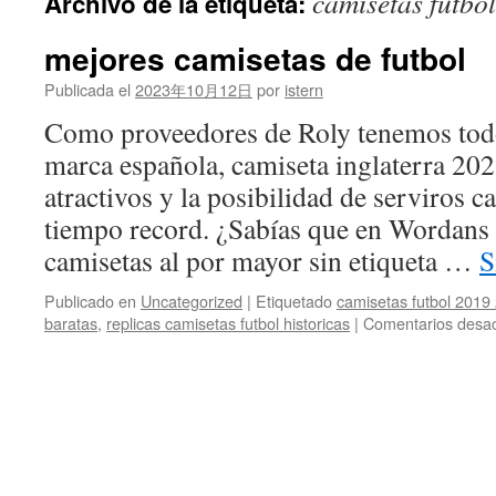
camisetas futbo
Archivo de la etiqueta:
contenido
mejores camisetas de futbol
Publicada el
2023年10月12日
por
istern
Como proveedores de Roly tenemos todo
marca española, camiseta inglaterra 20
atractivos y la posibilidad de serviros 
tiempo record. ¿Sabías que en Wordans
camisetas al por mayor sin etiqueta …
S
Publicado en
Uncategorized
|
Etiquetado
camisetas futbol 2019
baratas
,
replicas camisetas futbol historicas
|
Comentarios desac