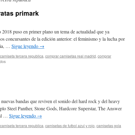
atas primark
o 2018 puso en primer plano un tema de actualidad que ya
os concursantes de la edición anterior: el feminismo y la lucha por
aia, …
Sigue leyendo
→
camiseta tercera republica
,
comprar camisetas real madrid
,
comprar
en
ados
camisetas
basicas
baratas
primark
 nuevas bandas que reviven el sonido del hard rock y del heavy
plo Steel Panther, Stone Gods, Hardcore Superstar, The Answer
 al …
Sigue leyendo
→
camiseta tercera republica
,
camisetas de futbol azul y rojo
,
camisetas gola
en