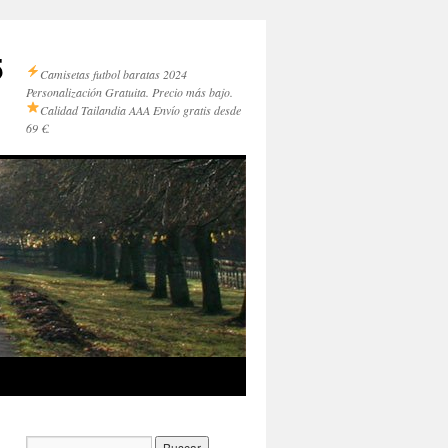
5
Camisetas futbol baratas 2024
Personalización Gratuita. Precio más bajo.
Calidad Tailandia AAA
Envío gratis desde
69 €.