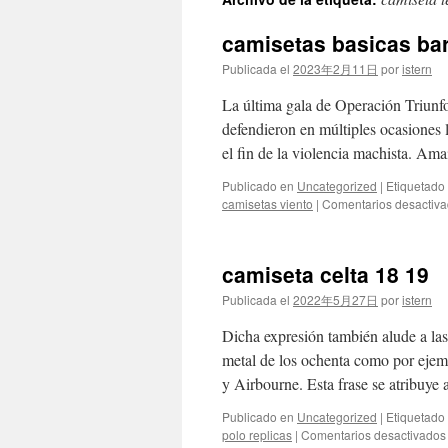
contenido
camisetas basicas bar
Publicada el
2023年2月11日
por
istern
La última gala de Operación Triunf
defendieron en múltiples ocasiones l
el fin de la violencia machista. Am
Publicado en
Uncategorized
|
Etiquetado
camisetas viento
|
Comentarios desactiv
camiseta celta 18 19
Publicada el
2022年5月27日
por
istern
Dicha expresión también alude a las
metal de los ochenta como por ejem
y Airbourne. Esta frase se atribuye
Publicado en
Uncategorized
|
Etiquetado
polo replicas
|
Comentarios desactivados