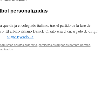
tbol personalizadas
que dirija el colegiado italiano, tras el partido de la fase de
co. El árbitro italiano Daniele Orsato será el encargado de dirigir
ial …
Sigue leyendo
→
camisetas baratas argentina
,
camisetas estampadas hombre baratas
,
en
activados
hacer
camisetas
de
futbol
personalizadas