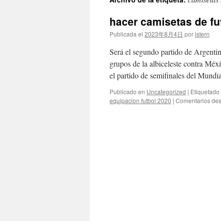
contenido
hacer camisetas de fu
Publicada el
2023年8月4日
por
istern
Será el segundo partido de Argentina 
grupos de la albiceleste contra Méxi
el partido de semifinales del Mund
Publicado en
Uncategorized
|
Etiquetado
equipacion futbol 2020
|
Comentarios des