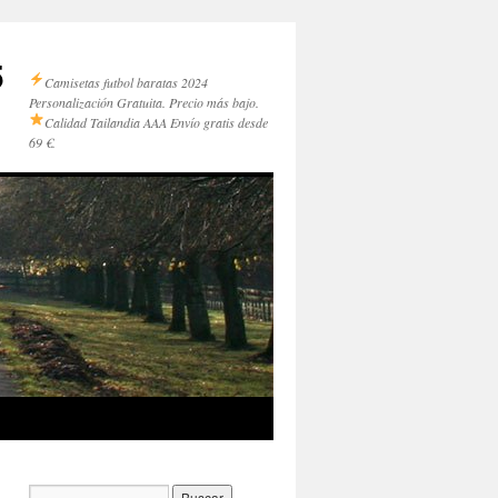
5
Camisetas futbol baratas 2024
Personalización Gratuita. Precio más bajo.
Calidad Tailandia AAA
Envío gratis desde
69 €.