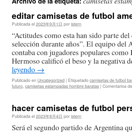
camisetas esta
Archivo de la etiqueta:
contenido
editar camisetas de futbol am
Publicada el
2023年9月1日
por
istern
“Actitudes como esta han sido parte del 
selección durante años”. El equipo del 
contaba con jugadores populares como K
Hermoso calificó el beso y la negativa
leyendo
→
Publicado en
Uncategorized
|
Etiquetado
camisetas de futbol b
futuro
,
camisetas estampadas hombre baratas
|
Comentarios de
hacer camisetas de futbol per
Publicada el
2023年8月4日
por
istern
Será el segundo partido de Argentina que