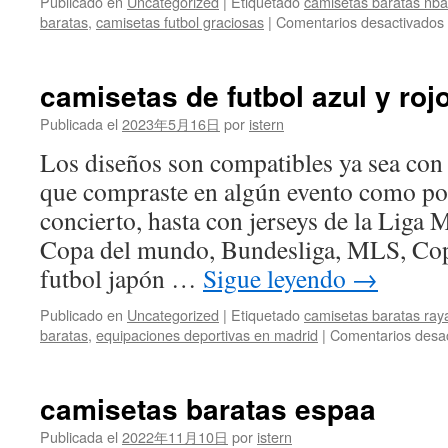
Publicado en
Uncategorized
|
Etiquetado
camisetas baratas nba
baratas
,
camisetas futbol graciosas
|
Comentarios desactivados
camisetas de futbol azul y roj
Publicada el
2023年5月16日
por
istern
Los diseños son compatibles ya sea con
que compraste en algún evento como po
concierto, hasta con jerseys de la Liga
Copa del mundo, Bundesliga, MLS, Copa
futbol japón …
Sigue leyendo
→
Publicado en
Uncategorized
|
Etiquetado
camisetas baratas ray
baratas
,
equipaciones deportivas en madrid
|
Comentarios desa
camisetas baratas espaa
Publicada el
2022年11月10日
por
istern