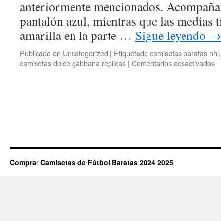
anteriormente mencionados. Acompaña 
pantalón azul, mientras que las medias t
amarilla en la parte …
Sigue leyendo
Publicado en
Uncategorized
|
Etiquetado
camisetas baratas nhl
e
camisetas dolce gabbana replicas
|
Comentarios desactivados
c
re
fu
ch
Comprar Camisetas de Fútbol Baratas 2024 2025