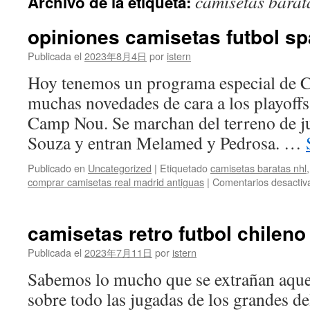
camisetas barat
Archivo de la etiqueta:
contenido
opiniones camisetas futbol sp
Publicada el
2023年8月4日
por
istern
Hoy tenemos un programa especial de 
muchas novedades de cara a los playoffs 
Camp Nou. Se marchan del terreno de j
Souza y entran Melamed y Pedrosa. …
Publicado en
Uncategorized
|
Etiquetado
camisetas baratas nhl
comprar camisetas real madrid antiguas
|
Comentarios desactiv
camisetas retro futbol chileno
Publicada el
2023年7月11日
por
istern
Sabemos lo mucho que se extrañan aquel
sobre todo las jugadas de los grandes de