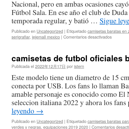
Nacional, pero en ambas ocasiones cayó 
Fútbol Sala. En ese año el club de Duda
temporada regular, y batió …
Sigue le
Publicado en
Uncategorized
|
Etiquetado
camisetas baratas en
en
serigrafiar
,
jejemall mexico
|
Comentarios desactivados
federacio
española
de
camisetas de futbol oficiales 
futbol
camiseta
Publicada el
2022年12月17日
por
istern
Este modelo tiene un diametro de 15 cm
conecta por USB. Los fans lo llaman Ba
amable personaje es conocido como El 
seleccion italiana 2022 y ahora los fa
leyendo
→
Publicado en
Uncategorized
|
Etiquetado
camisetas baratas para
verdes y negras
,
equipaciones 2019 2020
|
Comentarios desact