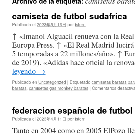
camisetas barata
Archivo de la etiqueta:
contenido
camiseta de futbol sudafrica
Publicada el
2023年5月16日
por
istern
↑ «Imanol Alguacil renueva con la Real
Europa Press. ↑ «El Real Madrid lucirá
5 temporadas a 22 millones/año». ↑ Eu
de 2019). «Adidas hace oficial la reno
leyendo
→
Publicado en
Uncategorized
|
Etiquetado
camisetas baratas para
baratas
,
camisetas gas monkey baratas
|
Comentarios desactiv
federacion española de futbol
Publicada el
2023年4月11日
por
istern
Tanto en 2004 como en 2005 ElPozo llegó