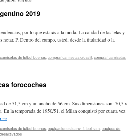
rgentino 2019
endencias, por lo que estarás a la moda. La calidad de las telas y
 notar. P. Dentro del campo, usted, desde la titularidad o la
camisetas de futbol buenas
,
comprar camisetas crossfit
,
comprar camisetas
as
icas forocoches
o
dad de 51,5 cm y un ancho de 56 cm. Sus dimensiones son: 70,5 x
En la temporada de 1950/51, el Milan conquistó por cuarta vez
o
→
camisetas de futbol buenas
,
equipaciones luanvi futbol sala
,
equipos de
en
desactivados