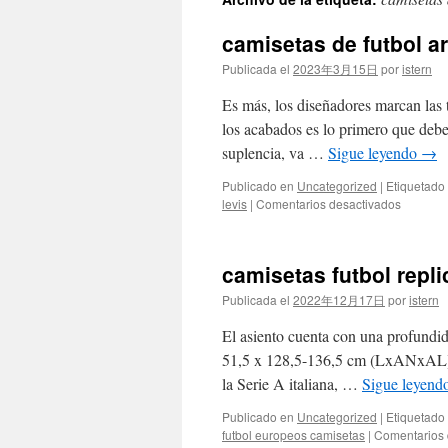
contenido
camisetas de futbol a
Publicada el
2023年3月15日
por
istern
Es más, los diseñadores marcan las t
los acabados es lo primero que debes
suplencia, va …
Sigue leyendo
→
Publicado en
Uncategorized
|
Etiquetado
en
levis
|
Comentarios desactivados
camiset
de
futbol
camisetas futbol repl
argentin
2019
Publicada el
2022年12月17日
por
istern
El asiento cuenta con una profundi
51,5 x 128,5-136,5 cm (LxANxAL). 
la Serie A italiana, …
Sigue leyend
Publicado en
Uncategorized
|
Etiquetado
futbol europeos camisetas
|
Comentarios 