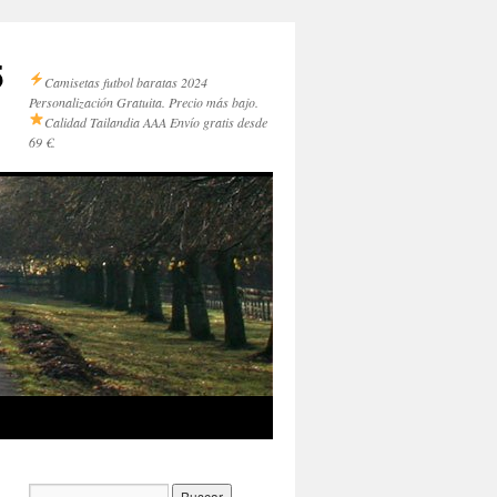
5
Camisetas futbol baratas 2024
Personalización Gratuita. Precio más bajo.
Calidad Tailandia AAA
Envío gratis desde
69 €.