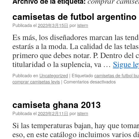
comprar camiset
Archivo de la etiqueta:
contenido
camisetas de futbol argentino
Publicada el
2023年3月15日
por
istern
Es más, los diseñadores marcan las tend
estarás a la moda. La calidad de las tela
primero que debes notar. P. Dentro del 
titularidad o la suplencia, va …
Sigue l
Publicado en
Uncategorized
|
Etiquetado
camisetas de futbol b
en
comprar camisetas levis
|
Comentarios desactivados
camisetas
de
futbol
camiseta ghana 2013
argentino
2019
Publicada el
2023年2月11日
por
istern
Si las temperaturas bajan, hay que toma
eso, en este catálogo incluimos varios d