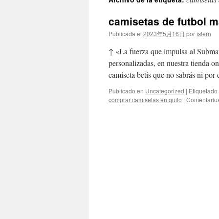
contenido
camisetas de futbol m
Publicada el
2023年5月16日
por
istern
↑ «La fuerza que impulsa al Submari
personalizadas, en nuestra tienda onl
camiseta betis que no sabrás ni po
Publicado en
Uncategorized
|
Etiquetado
comprar camisetas en quito
|
Comentarios