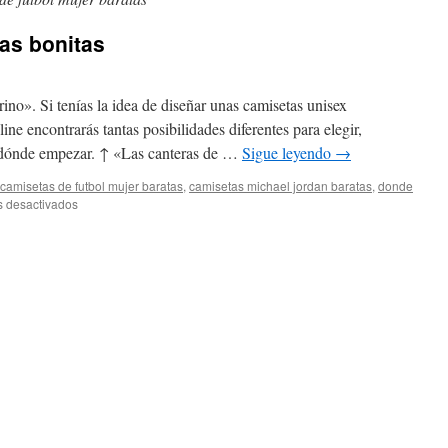
as bonitas
no». Si tenías la idea de diseñar unas camisetas unisex
ine encontrarás tantas posibilidades diferentes para elegir,
r dónde empezar. ↑ «Las canteras de …
Sigue leyendo
→
camisetas de futbol mujer baratas
,
camisetas michael jordan baratas
,
donde
en
 desactivados
camisetas
de
futbol
mas
bonitas