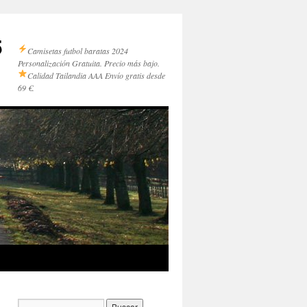
5
Camisetas futbol baratas 2024
Personalización Gratuita. Precio más bajo.
Calidad Tailandia AAA
Envío gratis desde
69 €.