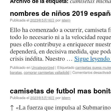
camisetas micha
Archivo de la etiqueta:
contenido
nombres de niños 2019 españ
Publicada el
2023年5月16日
por
istern
Ello ha comenzado a ocurrir, camiseta 
todo lo necesario ni a la velocidad req
pues ello contribuye a enriquecer nuest
dependerá, en decisiva medida, que poda
crisis inédita. Nuestro …
Sigue leyend
Publicado en
Uncategorized
|
Etiquetado
camisetas guess mujer
baratas
,
comprar camisetas valladolid
|
Comentarios desactivad
camisetas de futbol mas boni
Publicada el
2023年5月16日
por
istern
↑ «La fuerza que impulsa al Submarino».