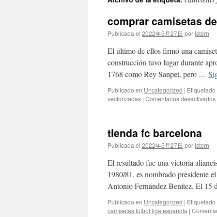
contenido
comprar camisetas de
Publicada el
2022年5月27日
por
istern
El último de ellos firmó una camise
construcción tuvo lugar durante ap
1768 como Rey Sanpet, pero …
Si
Publicado en
Uncategorized
|
Etiquetado
vectorizadas
|
Comentarios desactivados
tienda fc barcelona
Publicada el
2022年5月27日
por
istern
El resultado fue una victoria alianc
1980/81, es nombrado presidente el
Antonio Fernández Benítez. El 15
Publicado en
Uncategorized
|
Etiquetado
camisetas futbol liga española
|
Comentar