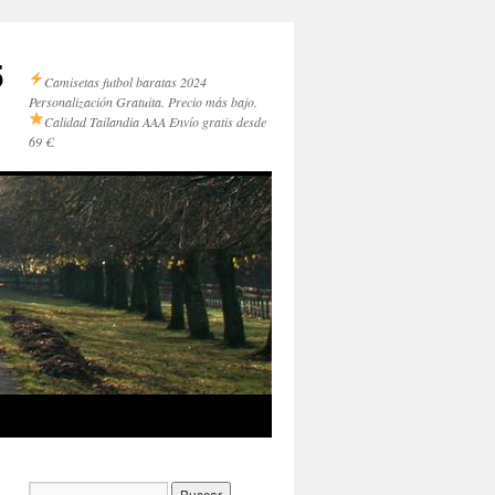
5
Camisetas futbol baratas 2024
Personalización Gratuita. Precio más bajo.
Calidad Tailandia AAA
Envío gratis desde
69 €.