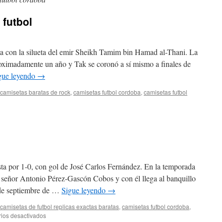
 futbol
ta con la silueta del emir Sheikh Tamim bin Hamad al-Thani. La
roximadamente un año y Tak se coronó a sí mismo a finales de
gue leyendo
→
camisetas baratas de rock
,
camisetas futbol cordoba
,
camisetas futbol
en
comprar
camisetas
de
futbol
ista por 1-0, con gol de José Carlos Fernández. En la temporada
 señor Antonio Pérez-Gascón Cobos y con él llega al banquillo
 de septiembre de …
Sigue leyendo
→
camisetas de futbol replicas exactas baratas
,
camisetas futbol cordoba
,
en
ios desactivados