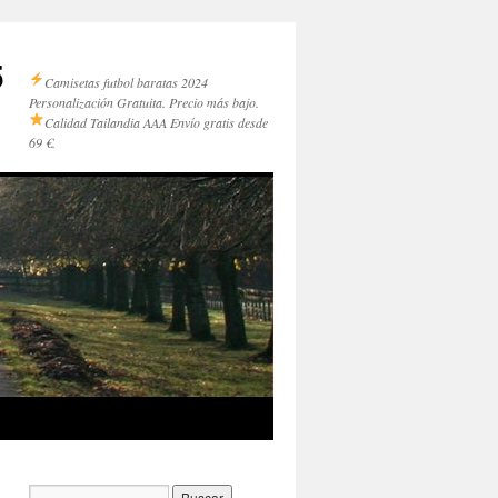
5
Camisetas futbol baratas 2024
Personalización Gratuita. Precio más bajo.
Calidad Tailandia AAA
Envío gratis desde
69 €.