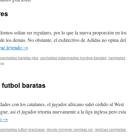
res
dornos solían ser regulares, por lo que la nueva proporción en los
 de los demás. No obstante, el exdirectivo de Adidas no opina del
gue leyendo
→
camisetas baratas nba
,
camisetas estampadas hombre baratas
,
camisetas
en
dos
camisetas
futbol
londres
futbol baratas
des con los catalanes, el jugador africano salió cedido al West
ue, así el jugador retorna nuevamente a la liga inglesa pero esta
do
→
camisetas futbol graciosas
,
donde comprar camisas xxl
,
replicas camisetas