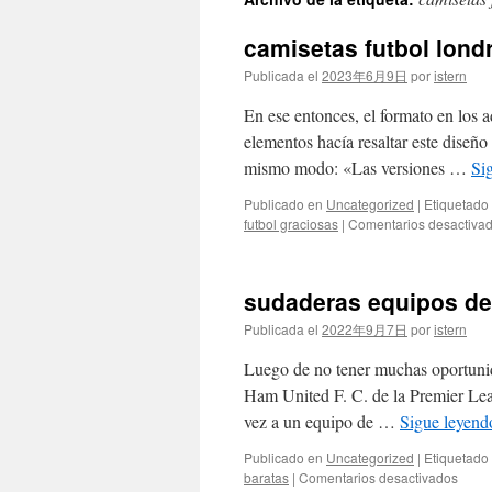
contenido
camisetas futbol lond
Publicada el
2023年6月9日
por
istern
En ese entonces, el formato en los a
elementos hacía resaltar este diseño
mismo modo: «Las versiones …
Si
Publicado en
Uncategorized
|
Etiquetado
futbol graciosas
|
Comentarios desactiva
sudaderas equipos de 
Publicada el
2022年9月7日
por
istern
Luego de no tener muchas oportunida
Ham United F. C. de la Premier Leag
vez a un equipo de …
Sigue leyen
Publicado en
Uncategorized
|
Etiquetado
en
baratas
|
Comentarios desactivados