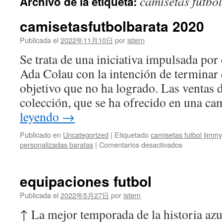
camisetas futbo
Archivo de la etiqueta:
contenido
camisetasfutbolbarata 2020
Publicada el
2022年11月10日
por
istern
Se trata de una iniciativa impulsada por
Ada Colau con la intención de terminar c
objetivo que no ha logrado. Las ventas 
colección, que se ha ofrecido en una 
leyendo
→
Publicado en
Uncategorized
|
Etiquetado
camisetas futbol jimmy
en
personalizadas baratas
|
Comentarios desactivados
camisetasfut
2020
equipaciones futbol
Publicada el
2022年5月27日
por
istern
↑ La mejor temporada de la historia a