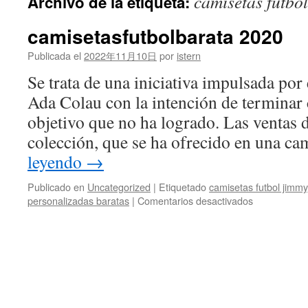
camisetas futbol
Archivo de la etiqueta:
contenido
camisetasfutbolbarata 2020
Publicada el
2022年11月10日
por
istern
Se trata de una iniciativa impulsada por
Ada Colau con la intención de terminar c
objetivo que no ha logrado. Las ventas 
colección, que se ha ofrecido en una 
leyendo
→
Publicado en
Uncategorized
|
Etiquetado
camisetas futbol jimmy
en
personalizadas baratas
|
Comentarios desactivados
camisetasfut
2020