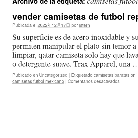
camisetas futbo
Archivo de la etiqueta:
contenido
vender camisetas de futbol re
Publicada el
2022年12月17日
por
istern
Su superficie es de acero inoxidable y su
permiten manipular el plato sin temor a 
limpiar, qatar camiseta solo hay que lav
o detergente suave. Trax Apparel, una
Publicado en
Uncategorized
|
Etiquetado
camisetas baratas onl
en
camisetas futbol mexicano
|
Comentarios desactivados
vender
camiseta
de
futbol
replicas