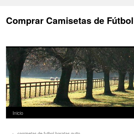
Comprar Camisetas de Fútbol
Saltar
Inicio
al
←
camisetas de futbol baratas quito