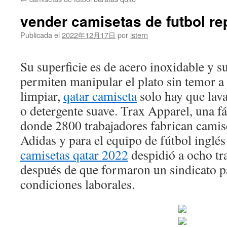
contenido
vender camisetas de futbol re
Publicada el
2022年12月17日
por
istern
Su superficie es de acero inoxidable y su
permiten manipular el plato sin temor a 
limpiar,
qatar camiseta
solo hay que lava
o detergente suave. Trax Apparel, una 
donde 2800 trabajadores fabrican camise
Adidas y para el equipo de fútbol inglé
camisetas qatar 2022
despidió a ocho tr
después de que formaron un sindicato p
condiciones laborales.