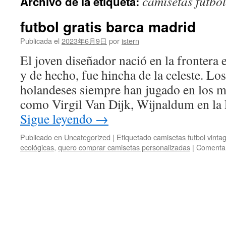
camisetas futbo
Archivo de la etiqueta:
contenido
futbol gratis barca madrid
Publicada el
2023年6月9日
por
istern
El joven diseñador nació en la frontera 
y de hecho, fue hincha de la celeste. Lo
holandeses siempre han jugado en los m
como Virgil Van Dijk, Wijnaldum en la
Sigue leyendo
→
Publicado en
Uncategorized
|
Etiquetado
camisetas futbol vinta
ecológicas
,
quero comprar camisetas personalizadas
|
Comentar