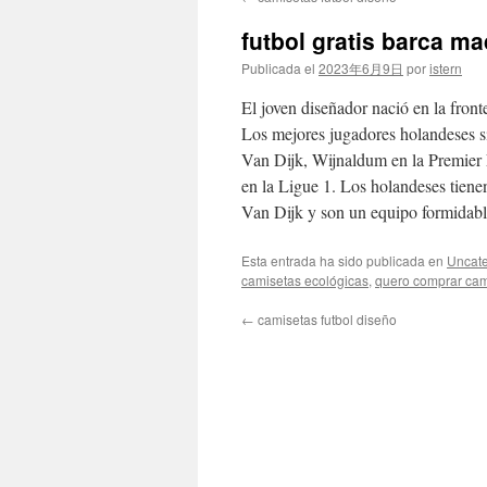
contenido
futbol gratis barca ma
Publicada el
2023年6月9日
por
istern
El joven diseñador nació en la front
Los mejores jugadores holandeses s
Van Dijk, Wijnaldum en la Premier
en la Ligue 1. Los holandeses tiene
Van Dijk y son un equipo formidabl
Esta entrada ha sido publicada en
Uncate
camisetas ecológicas
,
quero comprar cam
←
camisetas futbol diseño