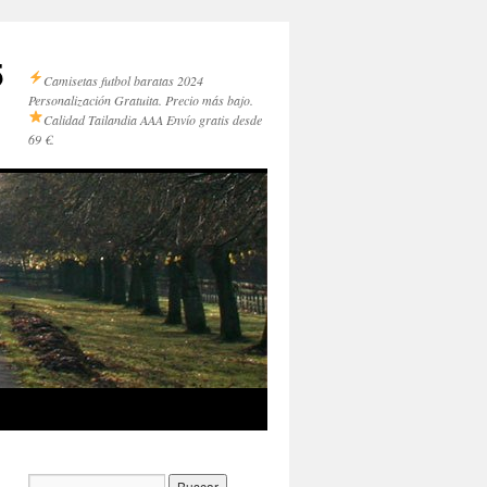
5
Camisetas futbol baratas 2024
Personalización Gratuita. Precio más bajo.
Calidad Tailandia AAA
Envío gratis desde
69 €.