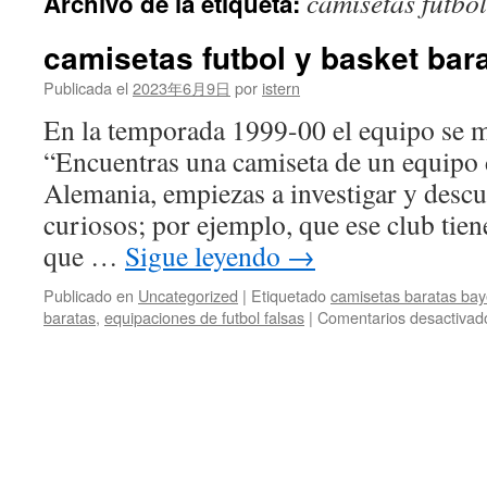
camisetas futbo
Archivo de la etiqueta:
contenido
camisetas futbol y basket bar
Publicada el
2023年6月9日
por
istern
En la temporada 1999-00 el equipo se m
“Encuentras una camiseta de un equipo 
Alemania, empiezas a investigar y desc
curiosos; por ejemplo, que ese club tien
que …
Sigue leyendo
→
Publicado en
Uncategorized
|
Etiquetado
camisetas baratas ba
baratas
,
equipaciones de futbol falsas
|
Comentarios desactivad