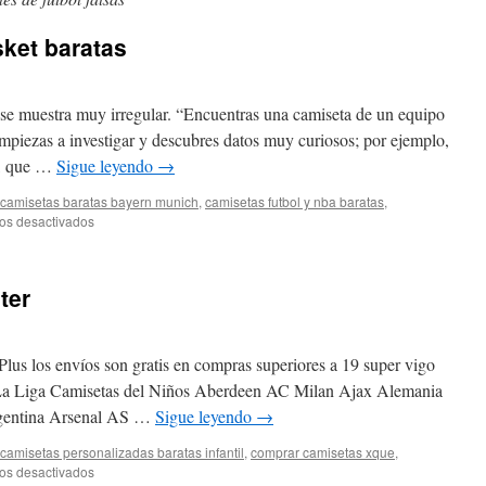
sket baratas
se muestra muy irregular. “Encuentras una camiseta de un equipo
mpiezas a investigar y descubres datos muy curiosos; por ejemplo,
s, que …
Sigue leyendo
→
camisetas baratas bayern munich
,
camisetas futbol y nba baratas
,
en
os desactivados
camisetas
futbol
y
ter
basket
baratas
Plus los envíos son gratis en compras superiores a 19 super vigo
s La Liga Camisetas del Niños Aberdeen AC Milan Ajax Alemania
rgentina Arsenal AS …
Sigue leyendo
→
camisetas personalizadas baratas infantil
,
comprar camisetas xque
,
en
os desactivados