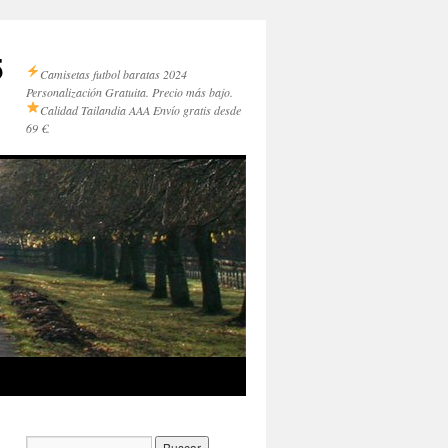
5
Camisetas futbol baratas 2024
Personalización Gratuita. Precio más bajo.
Calidad Tailandia AAA
Envío gratis desde
69 €.