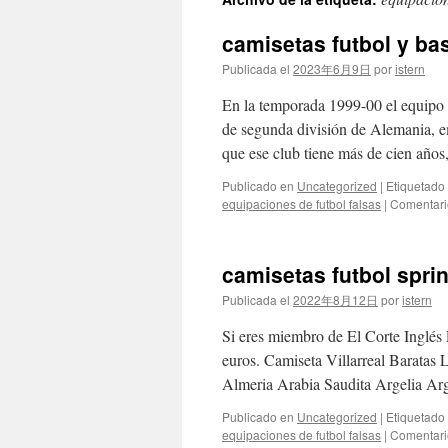
contenido
camisetas futbol y ba
Publicada el
2023年6月9日
por
istern
En la temporada 1999-00 el equipo 
de segunda división de Alemania, e
que ese club tiene más de cien año
Publicado en
Uncategorized
|
Etiquetado
equipaciones de futbol falsas
|
Comentari
camisetas futbol sprin
Publicada el
2022年8月12日
por
istern
Si eres miembro de El Corte Inglés 
euros. Camiseta Villarreal Barata
Almeria Arabia Saudita Argelia A
Publicado en
Uncategorized
|
Etiquetado
equipaciones de futbol falsas
|
Comentari